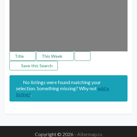
Title
This Week
Save this Search
No listings were found matching your
selection. Something missing? Why not
add a
listing?
.
Copyright © 2026
-
Altermap.ru