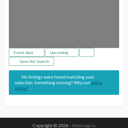
Event date
Upcoming
Save this Search
No listings were found matching your
selection. Something missing? Why not
add a
listing?
.
Copyright © 2026
-
Altermap.ru